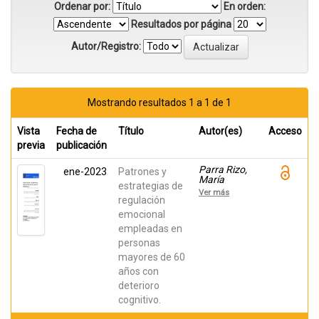
Ordenar por:
En orden:
Resultados por página
Autor/Registro:
Mostrando resultados 1 a 1 de 1
Vista
Fecha de
Título
Autor(es)
Acceso
previa
publicación
Parra Rizo,
ene-2023
Patrones y
María
estrategias de
Antonia;
Ver más
Agustí, A.I.;
regulación
Guillem Saiz,
emocional
Javier;
empleadas en
González-
Moreno, J.;
personas
Cantero-
mayores de 60
García, M.
años con
deterioro
cognitivo.