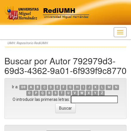
Skip
UMH: Repositorio RediUMH
navigation
Buscar por Autor 792979d3-
69d3-4362-9a01-6f939f9c8770
Ir a:
0-9
A
B
C
D
E
F
G
H
I
J
K
L
M
N
O
P
Q
R
S
T
U
V
W
X
Y
Z
O introducir las primeras letras: