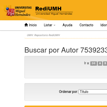
Inicio
Listar
Ayuda
Contacto
Idi
Skip
UMH: Repositorio RediUMH
navigation
Buscar por Autor 75392
Ir a:
0-9
A
B
Ordenar por: