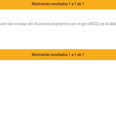
Mostrando resultados 1 a 1 de 1
ción del reciclaje del ribosoma citoplásmico por el gen ABCE2 de Arabi
Mostrando resultados 1 a 1 de 1