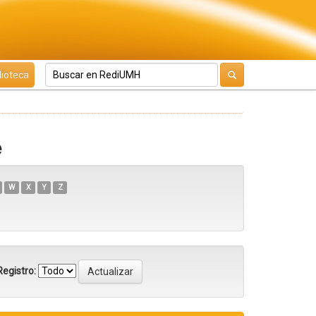
lioteca
e
W
X
Y
Z
egistro: