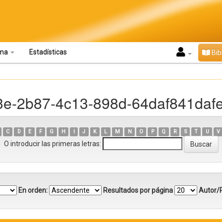
oma
Estadísticas
Bib
33e-2b87-4c13-898d-64daf841daf
C
D
E
F
G
H
I
J
K
L
M
N
O
P
Q
R
S
T
U
V
O introducir las primeras letras:
En orden:
Resultados por página
Autor/R