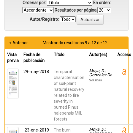
Ordenar por:
En orden:
Resultados por página
Autor/Registro:
< Anterior
Mostrando resultados 9 a 12 de 12
Vista
Fecha de
Título
Autor(es)
Acceso
previa
publicación
Moya, D.;
29-may-2018
Temporal
González De
characterisation
Vega, S.;
Ver más
García
of soil-plant
Orenes,
natural recovery
Fuensanta;
related to fire
Morugán
Coronado,
severity in
Alicia;
burned Pinus
ARCENEGUI,
VICTORIA;
halepensis Mill.
Mataix-
forests
Solera,
Jorge;
Lucas Borja,
Moya, D.;
23-ene-2019
The burn