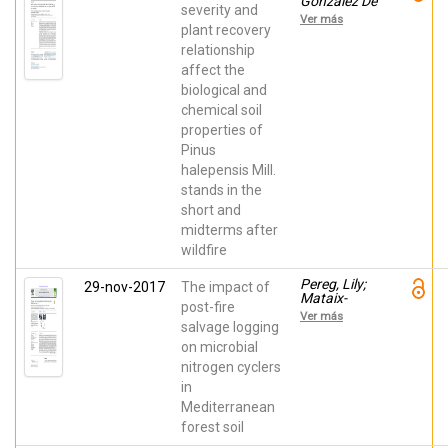
M.E.; De las
González De
severity and
Heras, J.
Vega, S.;
Ver más
Lozano, E.;
plant recovery
García
relationship
Orenes,
affect the
Fuensanta;
Mataix-
biological and
Solera,
chemical soil
Jorge
properties of
Pinus
halepensis Mill.
stands in the
short and
midterms after
wildfire
Pereg, Lily;
29-nov-2017
The impact of
Mataix-
post-fire
Solera,
Ver más
Jorge;
salvage logging
McMillan,
on microbial
Mary; García
nitrogen cyclers
Orenes,
Fuensanta
in
Mediterranean
forest soil