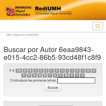
Skip
UMH: Repositorio RediUMH
navigation
Buscar por Autor 6eaa9843-
e015-4cc2-86b5-93cd48f1c8f9
Ir a:
0-9
A
B
C
D
E
F
G
H
I
J
K
L
M
N
O
P
Q
R
S
T
U
V
W
X
Y
Z
O introducir las primeras letras: