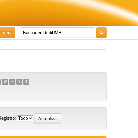
lioteca
W
X
Y
Z
egistro: