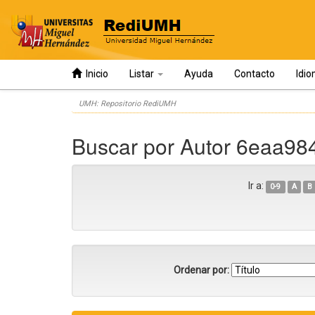
Inicio
Listar
Ayuda
Contacto
Idi
Skip
UMH: Repositorio RediUMH
navigation
Buscar por Autor 6eaa98
Ir a:
0-9
A
B
Ordenar por: