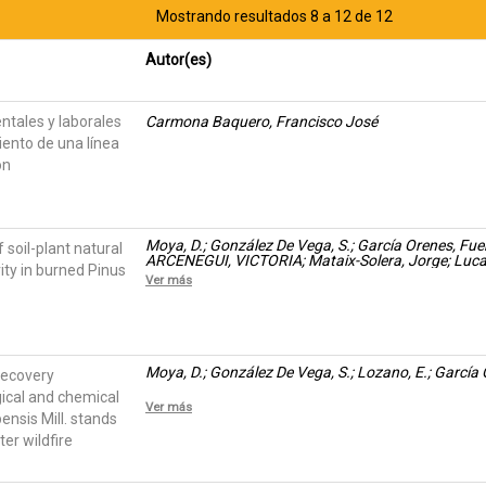
Mostrando resultados 8 a 12 de 12
Autor(es)
ntales y laborales
Carmona Baquero, Francisco José
ento de una línea
ón
Moya, D.; González De Vega, S.; García Orenes, Fu
 soil-plant natural
ARCENEGUI, VICTORIA; Mataix-Solera, Jorge; Lucas 
rity in burned Pinus
Ver más
Moya, D.; González De Vega, S.; Lozano, E.; García
recovery
gical and chemical
Ver más
ensis Mill. stands
er wildfire