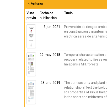
< Anterior
Vista
Fecha de
Título
previa
publicación
3-jun-2021
Prevención de riesgos ambie
en construcción y mantenimi
eléctrica aérea de alta tensi
29-may-2018
Temporal characterisation of
recovery related to fire seve
halepensis Mill. forests
23-ene-2019
The burn severity and plant 
relationship affect the biolo
soil properties of Pinus halep
in the short and midterms aft