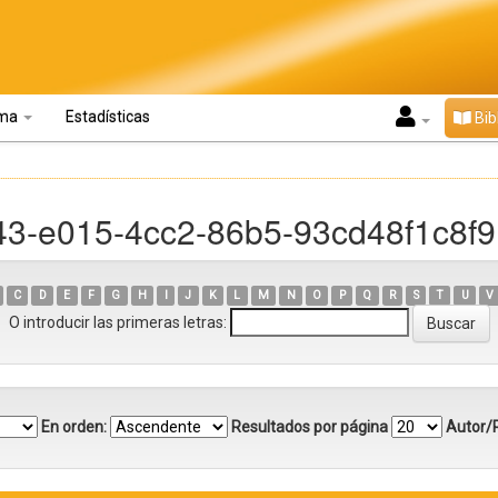
oma
Estadísticas
Bib
43-e015-4cc2-86b5-93cd48f1c8f9
C
D
E
F
G
H
I
J
K
L
M
N
O
P
Q
R
S
T
U
V
O introducir las primeras letras:
En orden:
Resultados por página
Autor/R