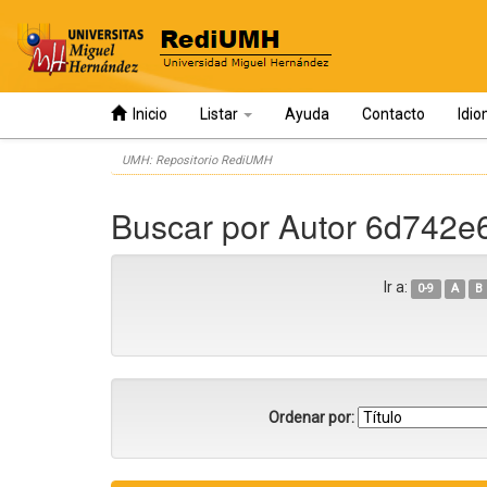
Inicio
Listar
Ayuda
Contacto
Idi
Skip
UMH: Repositorio RediUMH
navigation
Buscar por Autor 6d742e
Ir a:
0-9
A
B
Ordenar por: