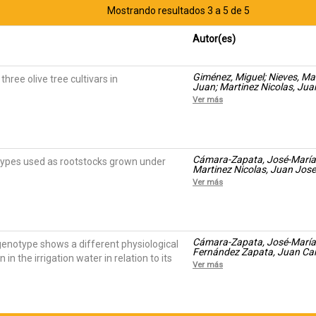
Mostrando resultados 3 a 5 de 5
Autor(es)
Giménez, Miguel; Nieves, Ma
three olive tree cultivars in
Juan; Martinez Nicolas, Jua
Ver más
Cámara-Zapata, José-María; 
types used as rootstocks grown under
Martinez Nicolas, Juan Jose
Francisco
Ver más
Cámara-Zapata, José-María; 
 genotype shows a different physiological
Fernández Zapata, Juan Carl
in the irrigation water in relation to its
Rosa M.; García-Sánchez, F
Ver más