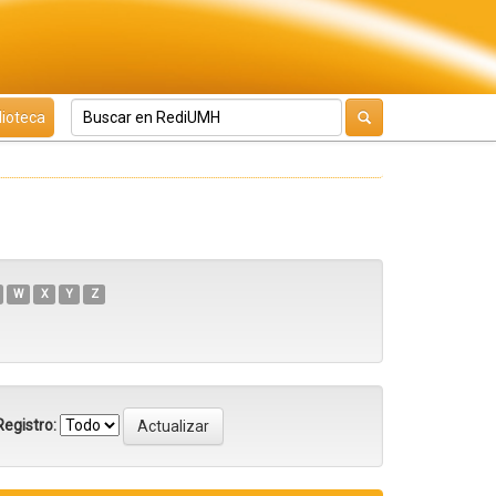
lioteca
W
X
Y
Z
egistro: