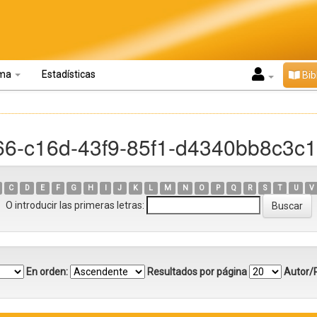
oma
Estadísticas
Bib
66-c16d-43f9-85f1-d4340bb8c3c1
C
D
E
F
G
H
I
J
K
L
M
N
O
P
Q
R
S
T
U
V
O introducir las primeras letras:
En orden:
Resultados por página
Autor/R