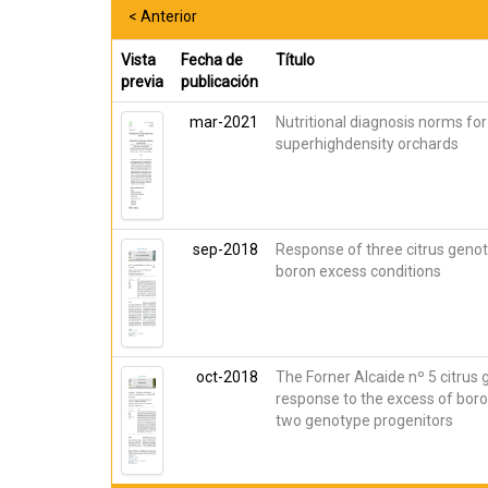
< Anterior
Vista
Fecha de
Título
previa
publicación
mar-2021
Nutritional diagnosis norms for 
superhighdensity orchards
sep-2018
Response of three citrus geno
boron excess conditions
oct-2018
The Forner Alcaide nº 5 citrus
response to the excess of boron 
two genotype progenitors