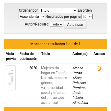
Ordenar por:
En orden:
Resultados por página
Autor/Registro:
Mostrando resultados 1 a 1 de 1
Vista
Fecha de
Título
Autor(es)
Acceso
previa
publicación
2020
Mujeres sin
Alonso
hogar en España.
Pardo,
Narrativas sobre
Alicia;
género,
Palacios
vulnerabilidad
Ramírez,
social y efectos
José;
del entramado
Iniesta,
asistencial
Almudena