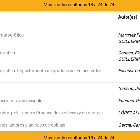
Mostrando resultados 18 a 24 de 24
Autor(es)
ematográfica
Martínez F
GUILLERM
ográfica
Conesa, El
GUILLERM
gráfica. Departamento de producción: Enlace entre
Escassi, L
Gimeno, J
ducciones audiovisuales
Fuentes, 
urg 76. Teoría y Práctica de la edición y el montaje
LÓPEZ AL
nes: actores y actrices de doblaje
García, C
Mostrando resultados 18 a 24 de 24