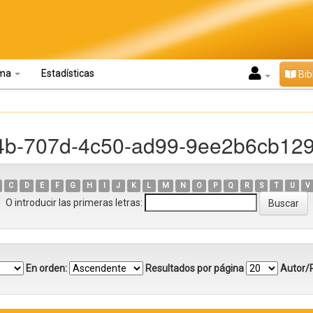
oma
Estadísticas
Bib
04b-707d-4c50-ad99-9ee2b6cb12
C
D
E
F
G
H
I
J
K
L
M
N
O
P
Q
R
S
T
U
V
O introducir las primeras letras:
En orden:
Resultados por página
Autor/R