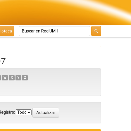
lioteca
97
W
X
Y
Z
egistro: