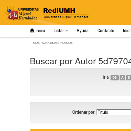
Inicio
Listar
Ayuda
Contacto
Idi
Skip
UMH: Repositorio RediUMH
navigation
Buscar por Autor 5d797
Ir a:
0-9
A
B
Ordenar por: