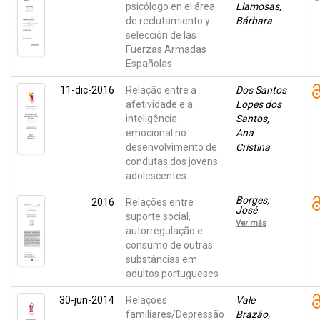
Marzo
psicólogo en el área
Llamosas,
Campos,
de reclutamiento y
Bárbara
Juan
Carlos
selección de las
Fuerzas Armadas
Españolas
11-dic-2016
Relação entre a
Dos Santos
afetividade e a
Lopes dos
inteligência
Santos,
emocional no
Ana
desenvolvimento de
Cristina
condutas dos jovens
adolescentes
Borges,
2016
Relações entre
José
suporte social,
Manuel;
Ver más
García del
autorregulação e
Castillo
consumo de outras
Rodríguez,
substâncias em
José
Antonio;
adultos portugueses
Marzo
Campos,
30-jun-2014
Relaçoes
Juan
Vale
Carlos;
familiares/Depressão
Brazão,