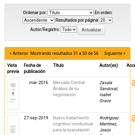
Ordenar por:
En orden:
Resultados por página
Autor/Registro:
< Anterior
Mostrando resultados 31 a 50 de 56
Siguiente >
Vista
Fecha de
Título
Autor(es)
Acc
previa
publicación
mar-2016
Mercado Central:
Zavala
Análisis de su
Sandoval,
negociación
Isabel
Grace
27-sep-2019
Nuevo tratamiento
Rodriguez
cognitivo-conductual
Martínez,
para la eyaculación
Jesús