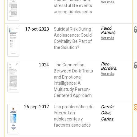
Francisco
ERNESTO;
Ver más
J.; Moreno-
stressful life events
Falco,
Amador,
Raquel;
among adolescents
Beatriz;
Furlong,
Falcó,
Michael J.
Raquel;
Soto-Sanz,
Falcó,
17-oct-2023
Suicidal Risk During
Victoria;
Raquel;
Adolescence: Could
Marzo
Santana-
Ver más
Campos,
Monagas,
Covitality Be Part of
Juan
Elisa;
the Solution?
Carlos;
Moreno-
Ibáñez,
Amador,
Manuel I.;
Beatriz;
Cervin,
Piqueras,
Rico-
2024
The Connection
Matti;
Jose A;
Bordera,
Piqueras,
Between Dark Traits
Marzo
Pilar;
Jose A.
Ver más
Campos,
Piqueras,
and Emotional
Juan
Jose A;
Intelligence: A
Carlos
Soto-Sanz,
Multistudy Person-
Victoria;
Rodríguez-
Centered Approach
Jiménez,
Tíscar;
26-sep-2017
Uso problemático de
Marzo
García
Campos,
Internet en
Oliva,
Juan
adolescentes y
Carlos
Carlos;
Galán,
factores asociados
Manuel;
Pineda,
David