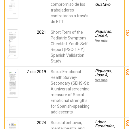
compromiso de los
Gustavo
trabajadores
contratados a través
de ETT
Piqueras,
2021
Short Form of the
Jose A;
Pediatric Symptom
Vidal-
Ver más
Arenas,
Checklist-Youth Self-
Verónica;
Report (PSC-17-Y):
Falcó,
Spanish Validation
Raquel;
Moreno-
Study
Amador,
Beatriz;
Piqueras,
7-dic-2019
Social Emotional
Marzo
Jose A;
Campos,
Health Survey-
Rodríguez-
Juan
Ver más
Jiménez,
Secondary (SEHS-S):
Carlos;
Tíscar;
Holcomb,
A universal screening
Marzo
Juliana;
measure of Social-
Campos,
Murphy,
Juan
Michael
Emotional strengths
Carlos;
for Spanish-speaking
Rivera-
Riquelme,
adolescents
María;
MARTINEZ-
López-
2024
Suicidal behavior,
GONZALEZ,
Fernández,
AGUSTIN
mental health, and