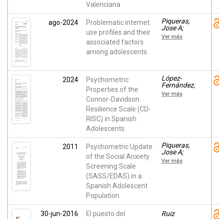
Valenciana
Piqueras,
ago-2024
Problematic internet
Jose A;
use profiles and their
Rico
Ver más
Bordera,
associated factors
Pilar; Galán,
among adolescents
Manuel;
García
Oliva,
Carlos;
López-
2024
Psychometric
Marzo
Fernández,
Properties of the
Campos,
Francisco
Ver más
Juan
Javier;
Connor-Davidson
Carlos;
Morales-
Resilience Scale (CD-
Pineda,
Hidalgo,
David
RISC) in Spanish
Paula;
Canals,
Adolescents
Josefa;
Marzo
Piqueras,
2011
Psychometric Update
Campos,
Jose A;
Juan
of the Social Anxiety
Olivares
Carlos;
Ver más
Rodríguez,
Screening Scale
García-
José;
López, Luis
(SASS/EDAS) in a
Hidalgo,
Joaquín;
Spanish Adolescent
María
Piqueras,
Dolores;
Jose A
Population
Vera-
Villarroel,
30-jun-2016
El puesto del
Pablo;
Ruiz