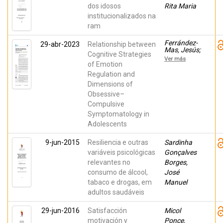
García del
dos idosos
Rita Maria
Castillo-
López,
institucionalizados na
Álvaro
ram
Ferrández-
29-abr-2023
Relationship between
Mas, Jesús;
Cognitive Strategies
Moreno-
Ver más
Amador,
of Emotion
Beatriz;
Regulation and
Marzo
Dimensions of
Campos,
Juan
Obsessive–
Carlos;
Compulsive
Falcó,
Raquel;
Symptomatology in
Molina-
Adolescents
Torres,
Jonatan;
Cervin,
9-jun-2015
Resiliencia e outras
Sardinha
Matti;
variáveis psicológicas
Gonçalves
Piqueras,
Jose A
relevantes no
Borges,
consumo de álcool,
José
tabaco e drogas, em
Manuel
adultos saudáveis
29-jun-2016
Satisfacción
Micol
motivación y
Ponce,