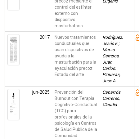
precoz mediante el
Eugenio
control del esfínter
externo con
dispositivo
masturbatorio
2017
Nuevos tratamientos
Rodríguez,
conductuales que
Jesús E.;
usan dispositivos de
Marzo
ayuda a la
Campos,
masturbación para la
Juan
eyaculación precoz:
Carlos;
Estado del arte
Piqueras,
Jose A
jun-2025
Prevención del
Caparrós
Burnout con Terapia
Carreres,
Cognitivo-Conductual
Claudia
(TCC) para
profesionales de la
psicología en Centros
de Salud Pública de la
Comunidad