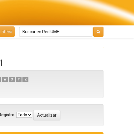
lioteca
1
W
X
Y
Z
egistro: