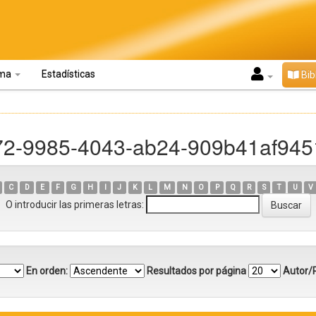
oma
Estadísticas
Bib
c72-9985-4043-ab24-909b41af945
C
D
E
F
G
H
I
J
K
L
M
N
O
P
Q
R
S
T
U
V
O introducir las primeras letras:
En orden:
Resultados por página
Autor/R