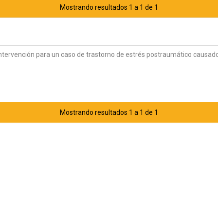
Mostrando resultados 1 a 1 de 1
ntervención para un caso de trastorno de estrés postraumático causad
Mostrando resultados 1 a 1 de 1