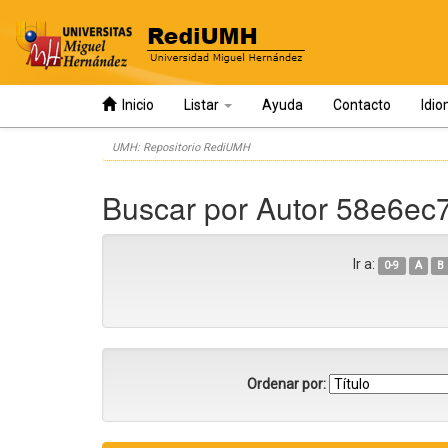
Inicio
Listar
Ayuda
Contacto
Idi
Skip
UMH: Repositorio RediUMH
navigation
Buscar por Autor 58e6e
Ir a:
0-9
A
B
Ordenar por: