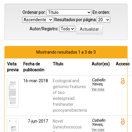
Ordenar por:
En orden:
Resultados por página
Autor/Registro:
Mostrando resultados 1 a 3 de 3
Vista
Fecha de
Título
Autor(es)
Acceso
previa
publicación
Cabello
16-mar-2018
Ecological and
Yeves,
genomic features
Pedro J.;
Ver más
Picazo,
of two
Antonio;
widespread
Camacho,
freshwater
Antonio;
Callieri,
picocyanobacteria
Cristiana;
Rosselli,
Cabello
7-jun-2017
Novel
Riccardo;
Yeves,
Roda
Synechococcus
Pedro J.;
Garcia,
Ver más