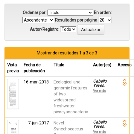
Ordenar por:
En orden:
Resultados por página
Autor/Registro:
Mostrando resultados 1 a 3 de 3
Vista
Fecha de
Título
Autor(es)
Acceso
previa
publicación
Cabello
16-mar-2018
Ecological and
Yeves,
genomic features
Pedro J.;
Ver más
Picazo,
of two
Antonio;
widespread
Camacho,
freshwater
Antonio;
Callieri,
picocyanobacteria
Cristiana;
Rosselli,
Cabello
7-jun-2017
Novel
Riccardo;
Yeves,
Roda
Synechococcus
Pedro J.;
Garcia,
Ver más