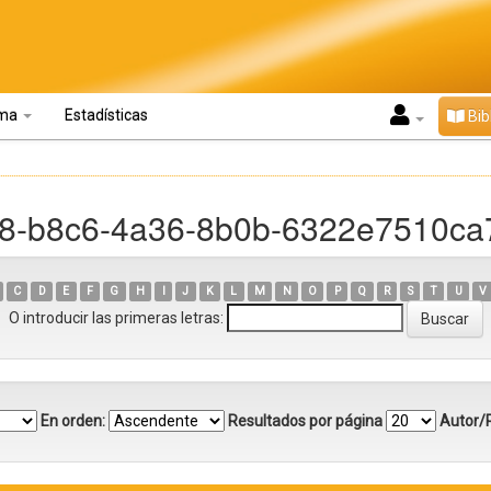
oma
Estadísticas
Bib
e58-b8c6-4a36-8b0b-6322e7510ca
C
D
E
F
G
H
I
J
K
L
M
N
O
P
Q
R
S
T
U
V
O introducir las primeras letras:
En orden:
Resultados por página
Autor/R