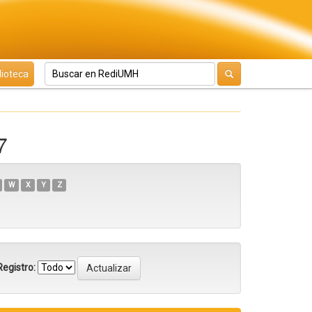
lioteca
7
W
X
Y
Z
egistro: