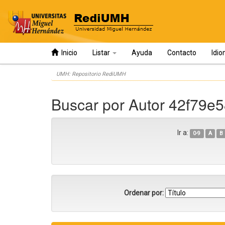
Inicio
Listar
Ayuda
Contacto
Idi
Skip
UMH: Repositorio RediUMH
navigation
Buscar por Autor 42f79
Ir a:
0-9
A
B
Ordenar por: