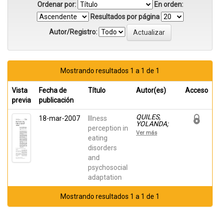
Ordenar por:
En orden:
Resultados por página
Autor/Registro:
Mostrando resultados 1 a 1 de 1
Vista
Fecha de
Título
Autor(es)
Acceso
previa
publicación
QUILES,
18-mar-2007
Illness
YOLANDA;
perception in
Terol
Ver más
Cantero, M
eating
Carmen;
disorders
Romero
and
Escobar,
Cristina;
psychosocial
Pagan
adaptation
Acosta,
Gonzalo
Mostrando resultados 1 a 1 de 1