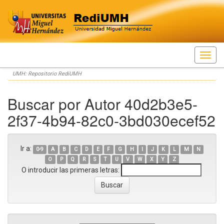
Skip
UMH: Repositorio RediUMH
navigation
Buscar por Autor 40d2b3e5-
2f37-4b94-82c0-3bd030ecef52
Ir a:
0-9
A
B
C
D
E
F
G
H
I
J
K
L
M
N
O
P
Q
R
S
T
U
V
W
X
Y
Z
O introducir las primeras letras: