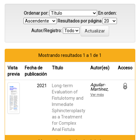
Ordenar por:
En orden:
Resultados por página
Autor/Registro:
Mostrando resultados 1 a 1 de 1
Vista
Fecha de
Título
Autor(es)
Acceso
previa
publicación
Aguilar-
2021
Long-term
Martínez,
Evaluation of
María del
Ver más
Mar;
Fistulotomy and
Sánchez-
Immediate
Guillén,
Sphincteroplasty
Luis;
Barber,
as a Treatment
Xavier;
for Complex
Alcaide-
Quirós,
Anal Fistula
María José;
Bosch-