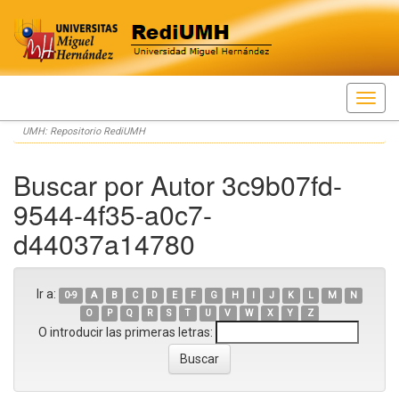
Skip
UMH: Repositorio RediUMH
navigation
Buscar por Autor 3c9b07fd-
9544-4f35-a0c7-
d44037a14780
Ir a:
0-9
A
B
C
D
E
F
G
H
I
J
K
L
M
N
O
P
Q
R
S
T
U
V
W
X
Y
Z
O introducir las primeras letras: