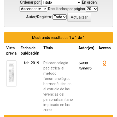
Ordenar por:
En orden:
Resultados por página
Autor/Registro:
Mostrando resultados 1 a 1 de 1
Vista
Fecha de
Título
Autor(es)
Acceso
previa
publicación
feb-2019
Psicooncología
Giosa,
pediátrica: el
Roberto
método
fenomenológico
hermenéutico en
el estudio de las
vivencias del
personal sanitario
implicado en las
curas