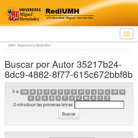
Skip
UMH: Repositorio RediUMH
navigation
Buscar por Autor 35217b24-
8dc9-4882-8f77-615c672bbf8b
Ir a:
0-9
A
B
C
D
E
F
G
H
I
J
K
L
M
N
O
P
Q
R
S
T
U
V
W
X
Y
Z
O introducir las primeras letras: