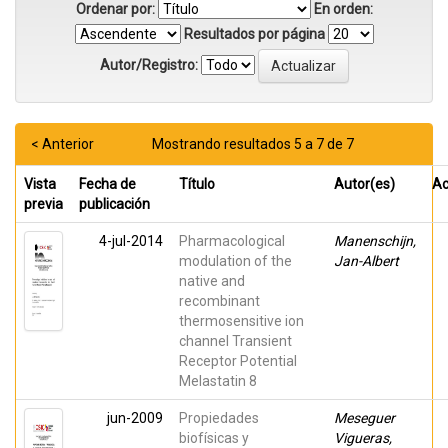
Ordenar por:
En orden:
Resultados por página
Autor/Registro:
< Anterior
Mostrando resultados 5 a 7 de 7
Vista
Fecha de
Título
Autor(es)
Ac
previa
publicación
4-jul-2014
Pharmacological
Manenschijn,
modulation of the
Jan-Albert
native and
recombinant
thermosensitive ion
channel Transient
Receptor Potential
Melastatin 8
jun-2009
Propiedades
Meseguer
biofísicas y
Vigueras,