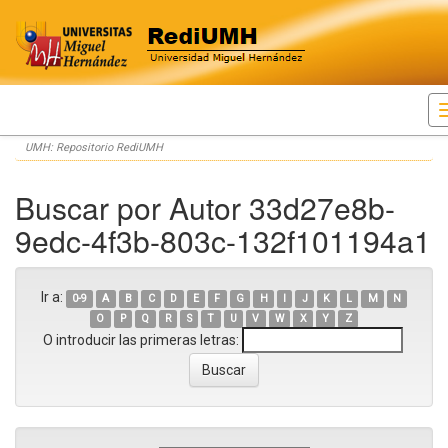
Skip
UMH: Repositorio RediUMH
navigation
Buscar por Autor 33d27e8b-
9edc-4f3b-803c-132f101194a1
Ir a:
0-9
A
B
C
D
E
F
G
H
I
J
K
L
M
N
O
P
Q
R
S
T
U
V
W
X
Y
Z
O introducir las primeras letras: