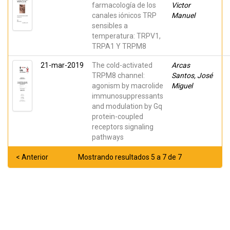
farmacología de los
Victor
canales iónicos TRP
Manuel
sensibles a
temperatura: TRPV1,
TRPA1 Y TRPM8
21-mar-2019
The cold-activated
Arcas
TRPM8 channel:
Santos, José
agonism by macrolide
Miguel
immunosuppressants
and modulation by Gq
protein-coupled
receptors signaling
pathways
< Anterior
Mostrando resultados 5 a 7 de 7