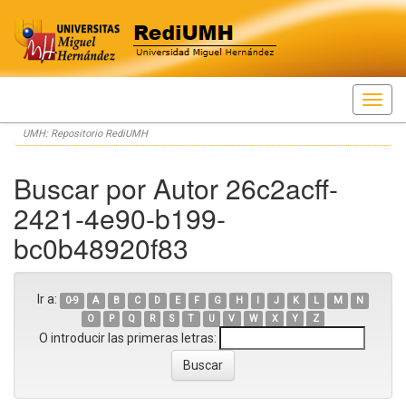
Skip
UMH: Repositorio RediUMH
navigation
Buscar por Autor 26c2acff-
2421-4e90-b199-
bc0b48920f83
Ir a:
0-9
A
B
C
D
E
F
G
H
I
J
K
L
M
N
O
P
Q
R
S
T
U
V
W
X
Y
Z
O introducir las primeras letras: