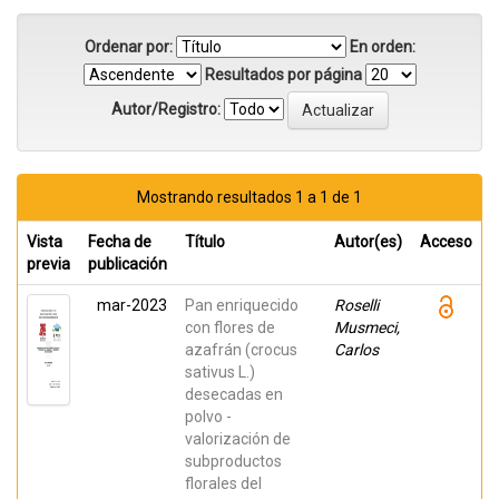
Ordenar por:
En orden:
Resultados por página
Autor/Registro:
Mostrando resultados 1 a 1 de 1
Vista
Fecha de
Título
Autor(es)
Acceso
previa
publicación
mar-2023
Pan enriquecido
Roselli
con flores de
Musmeci,
azafrán (crocus
Carlos
sativus L.)
desecadas en
polvo -
valorización de
subproductos
florales del