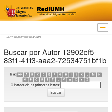
Skip
UMH: Repositorio RediUMH
navigation
Buscar por Autor 12902ef5-
83f1-41f3-aaa2-72534751bf1b
Ir a:
0-9
A
B
C
D
E
F
G
H
I
J
K
L
M
N
O
P
Q
R
S
T
U
V
W
X
Y
Z
O introducir las primeras letras: