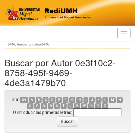
Skip
UMH: Repositorio RediUMH
navigation
Buscar por Autor 0e3f10c2-
8758-495f-9469-
4de3a1479b70
Ir a:
0-9
A
B
C
D
E
F
G
H
I
J
K
L
M
N
O
P
Q
R
S
T
U
V
W
X
Y
Z
O introducir las primeras letras: