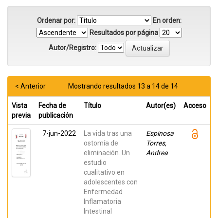
Ordenar por:
En orden:
Resultados por página
Autor/Registro:
< Anterior
Mostrando resultados 13 a 14 de 14
Vista
Fecha de
Título
Autor(es)
Acceso
previa
publicación
7-jun-2022
La vida tras una
Espinosa
ostomía de
Torres,
eliminación. Un
Andrea
estudio
cualitativo en
adolescentes con
Enfermedad
Inflamatoria
Intestinal