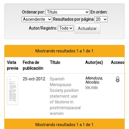
Ordenar por:
En orden:
Resultados por página
Autor/Registro:
Mostrando resultados 1 a 1 de 1
Vista
Fecha de
Título
Autor(es)
Acceso
previa
publicación
Mendoza,
25-oct-2012
Spanish
Nicolás;
Menopause
Abad,
Ver más
Pedro;
Society position
BARO,
statement: use
FRANCESC;
of tibolone in
Cancelo,
Maria
postmenopausal
Jesús;
women
Llaneza,
Plácido;
Manubens,
Mostrando resultados 1 a 1 de 1
Montserrat;