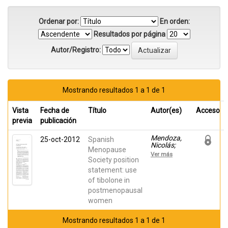
Ordenar por:
En orden:
Resultados por página
Autor/Registro:
Mostrando resultados 1 a 1 de 1
Vista
Fecha de
Título
Autor(es)
Acceso
previa
publicación
Mendoza,
25-oct-2012
Spanish
Nicolás;
Menopause
Abad,
Ver más
Pedro;
Society position
BARO,
statement: use
FRANCESC;
of tibolone in
Cancelo,
Maria
postmenopausal
Jesús;
women
Llaneza,
Plácido;
Manubens,
Mostrando resultados 1 a 1 de 1
Montserrat;