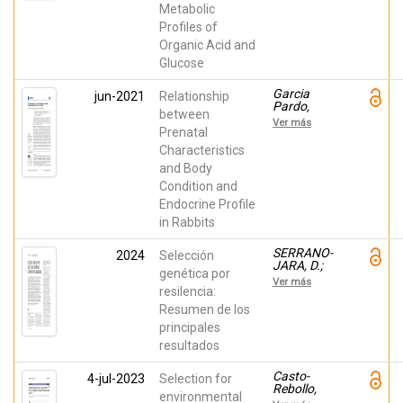
María José
Metabolic
Profiles of
Organic Acid and
Glucose
Garcia
jun-2021
Relationship
Pardo,
between
Maria Luz;
Ver más
Muelas,
Prenatal
Raquel;
Characteristics
Argente,
and Body
María José;
Peiró
Condition and
Barber,
Endocrine Profile
Rosa María
in Rabbits
SERRANO-
2024
Selección
JARA, D.;
genética por
Agea, Iván;
Ver más
Argente
resilencia:
Carrascosa,
Resumen de los
María Jose;
principales
Garcia
Pardo,
resultados
Maria Luz
Casto-
4-jul-2023
Selection for
Rebollo,
environmental
Cristina;