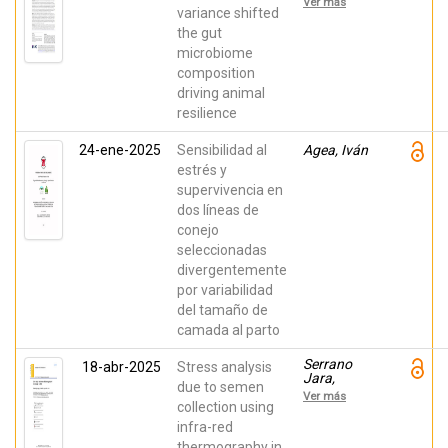
Ver más
Argente,
variance shifted
María José;
the gut
Garcia
microbiome
Pardo,
Maria Luz;
composition
Pena, Romi;
driving animal
BLASCO,
AGUSTIN;
resilience
Ibanez-
Escriche,
24-ene-2025
Sensibilidad al
Agea, Iván
Noelia
estrés y
supervivencia en
dos líneas de
conejo
seleccionadas
divergentemente
por variabilidad
del tamaño de
camada al parto
Serrano
18-abr-2025
Stress analysis
Jara,
due to semen
Daniel;
Ver más
Agea, Iván;
collection using
DIAZ
infra-red
SANCHEZ,
thermography in