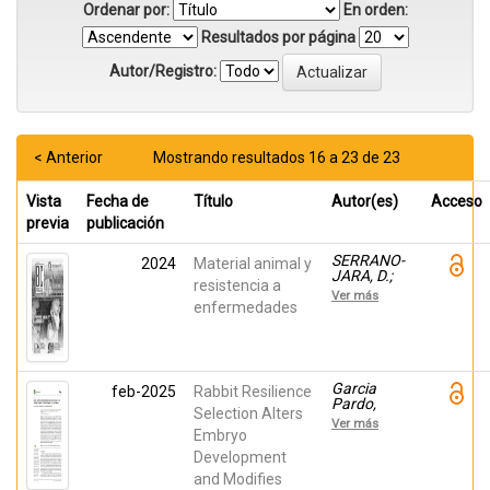
Ordenar por:
En orden:
Resultados por página
Autor/Registro:
< Anterior
Mostrando resultados 16 a 23 de 23
Vista
Fecha de
Título
Autor(es)
Acceso
previa
publicación
SERRANO-
2024
Material animal y
JARA, D.;
resistencia a
Agea, Iván;
Ver más
Argente
enfermedades
Carrascosa,
María Jose;
Garcia
Pardo,
Maria Luz
Garcia
feb-2025
Rabbit Resilience
Pardo,
Selection Alters
Maria Luz;
Ver más
Hadjadj,
Embryo
Imane;
Development
Agea, Iván;
and Modifies
Argente,