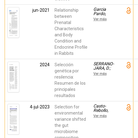
Garcia
jun-2021
Relationship
Pardo,
between
Maria Luz;
Ver más
Muelas,
Prenatal
Raquel;
Characteristics
Argente,
and Body
María José;
Peiró
Condition and
Barber,
Endocrine Profile
Rosa María
in Rabbits
SERRANO-
2024
Selección
JARA, D.;
genética por
Agea, Iván;
Ver más
Argente
resilencia:
Carrascosa,
Resumen de los
María Jose;
principales
Garcia
Pardo,
resultados
Maria Luz
Casto-
4-jul-2023
Selection for
Rebollo,
environmental
Cristina;
Ver más
Argente,
variance shifted
María José;
the gut
Garcia
microbiome
Pardo,
Maria Luz;
composition