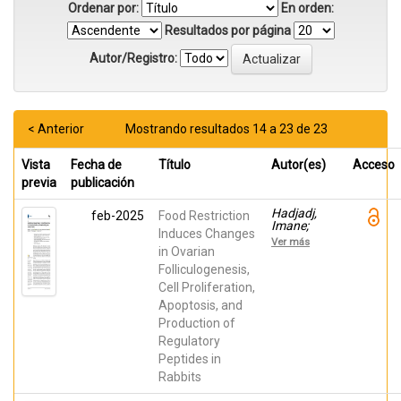
Ordenar por:
En orden:
Resultados por página
Autor/Registro:
< Anterior
Mostrando resultados 14 a 23 de 23
Vista
Fecha de
Título
Autor(es)
Acceso
previa
publicación
Hadjadj,
feb-2025
Food Restriction
Imane;
Induces Changes
Fabova,
Ver más
Zuzana;
in Ovarian
Garcia
Folliculogenesis,
Pardo,
Cell Proliferation,
Maria Luz;
Agea, Iván;
Apoptosis, and
Loncová,
Production of
Barbora;
Morovic,
Regulatory
Martin;
Peptides in
Makovicky,
Peter;
Rabbits
Argente,