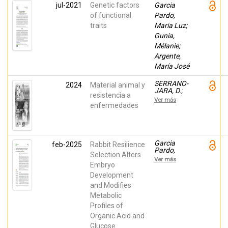
María José;
jul-2021
Genetic factors
Garcia
Sirotkin,
Alexander
of functional
Pardo,
V.
traits
Maria Luz;
Gunia,
Mélanie;
Argente,
María José
SERRANO-
2024
Material animal y
JARA, D.;
resistencia a
Agea, Iván;
Ver más
Argente
enfermedades
Carrascosa,
María Jose;
Garcia
Pardo,
Maria Luz
Garcia
feb-2025
Rabbit Resilience
Pardo,
Selection Alters
Maria Luz;
Ver más
Hadjadj,
Embryo
Imane;
Development
Agea, Iván;
and Modifies
Argente,
María José
Metabolic
Profiles of
Organic Acid and
Glucose