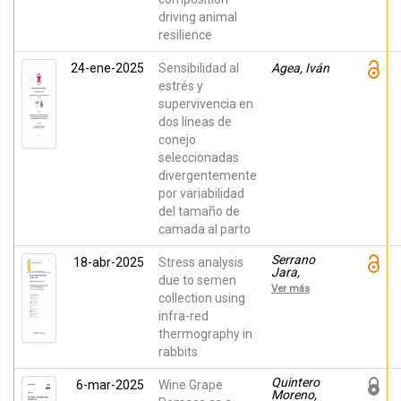
Pena, Romi;
driving animal
BLASCO,
AGUSTIN;
resilience
Ibanez-
Escriche,
24-ene-2025
Sensibilidad al
Agea, Iván
Noelia
estrés y
supervivencia en
dos líneas de
conejo
seleccionadas
divergentemente
por variabilidad
del tamaño de
camada al parto
Serrano
18-abr-2025
Stress analysis
Jara,
due to semen
Daniel;
Ver más
Agea, Iván;
collection using
DIAZ
infra-red
SANCHEZ,
thermography in
JOSE
RAMON;
rabbits
Argente,
María José;
Quintero
6-mar-2025
Wine Grape
Garcia
Moreno,
Pardo,