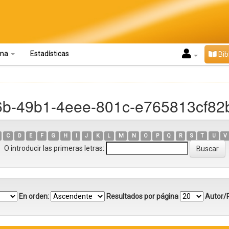
oma
Estadísticas
Bib
e6b-49b1-4eee-801c-e765813cf82
C
D
E
F
G
H
I
J
K
L
M
N
O
P
Q
R
S
T
U
V
O introducir las primeras letras:
En orden:
Resultados por página
Autor/R