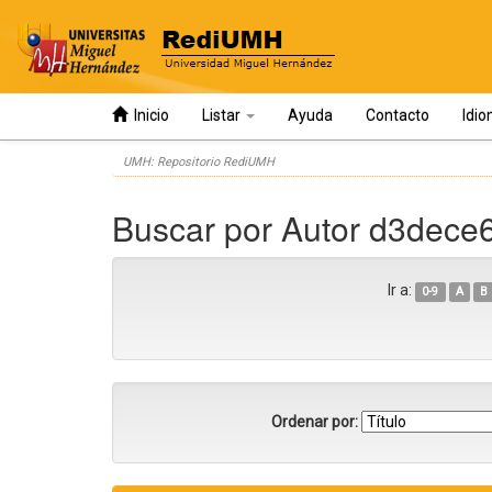
Inicio
Listar
Ayuda
Contacto
Idi
Skip
UMH: Repositorio RediUMH
navigation
Buscar por Autor d3dec
Ir a:
0-9
A
B
Ordenar por: