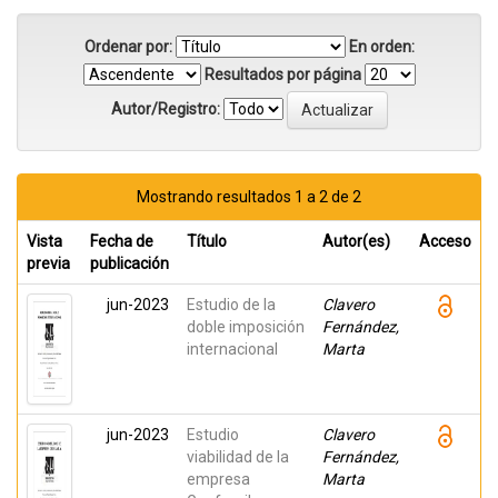
Ordenar por:
En orden:
Resultados por página
Autor/Registro:
Mostrando resultados 1 a 2 de 2
Vista
Fecha de
Título
Autor(es)
Acceso
previa
publicación
jun-2023
Estudio de la
Clavero
doble imposición
Fernández,
internacional
Marta
jun-2023
Estudio
Clavero
viabilidad de la
Fernández,
empresa
Marta