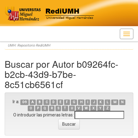
Skip
UMH: Repositorio RediUMH
navigation
Buscar por Autor b09264fc-
b2cb-43d9-b7be-
8c51cb6561cf
Ir a:
0-9
A
B
C
D
E
F
G
H
I
J
K
L
M
N
O
P
Q
R
S
T
U
V
W
X
Y
Z
O introducir las primeras letras: