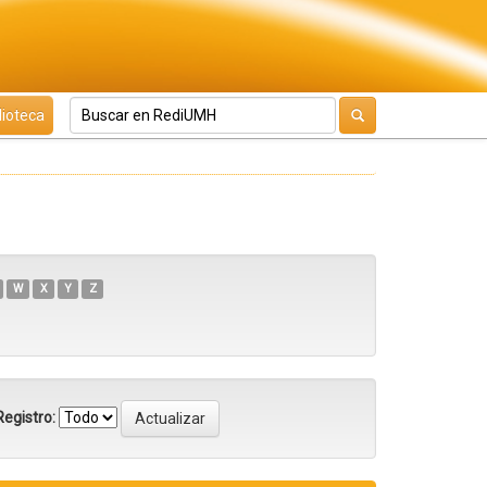
lioteca
W
X
Y
Z
egistro: