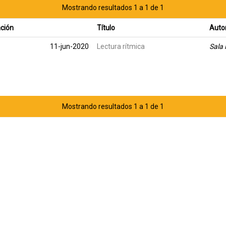
Mostrando resultados 1 a 1 de 1
ación
Título
Auto
11-jun-2020
Lectura rítmica
Sala 
Mostrando resultados 1 a 1 de 1