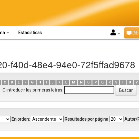
oma
Estadísticas
Bib
20-f40d-48e4-94e0-72f5ffad9678
C
D
E
F
G
H
I
J
K
L
M
N
O
P
Q
R
S
T
U
V
O introducir las primeras letras:
En orden:
Resultados por página
Autor/R