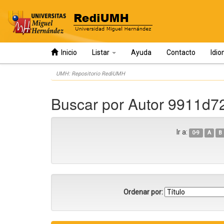
Inicio
Listar
Ayuda
Contacto
Idi
Skip
UMH: Repositorio RediUMH
navigation
Buscar por Autor 9911d7
Ir a:
0-9
A
B
Ordenar por: