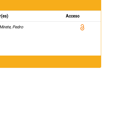
r(es)
Acceso
Mirete, Pedro