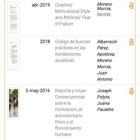
Moreno
abr-2019
Coaches’
Murcia,
Motivational Style
Juan
Ver más
Antonio ;
and Athletes’ Fear
Huéscar
of Failure
Hernández,
Elisa;
Conte
Marín, Luis;
2018
Código de buenas
Albarracín
Nuñez,
prácticas en las
Juan L.
Pérez,
instalaciones
Apolonia;
acuáticas
Moreno
Murcia,
Juan
Antonio
5-may-2016
Deporte y mujer.
Joseph
Consecuencias
Polyte,
sobre la
Juana
motivación, el
Paulette
autoconcepto
físico y el
florecimiento
humano