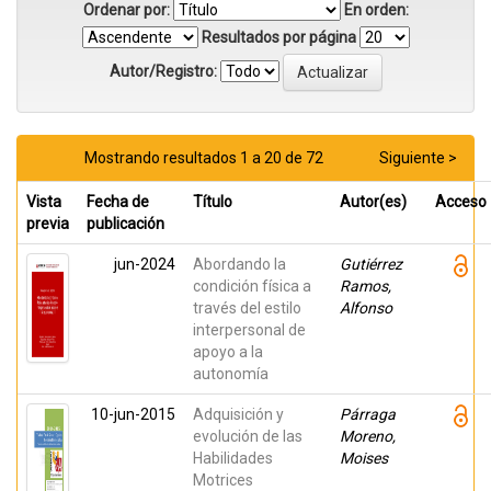
Ordenar por:
En orden:
Resultados por página
Autor/Registro:
Mostrando resultados 1 a 20 de 72
Siguiente >
Vista
Fecha de
Título
Autor(es)
Acceso
previa
publicación
jun-2024
Abordando la
Gutiérrez
condición física a
Ramos,
través del estilo
Alfonso
interpersonal de
apoyo a la
autonomía
10-jun-2015
Adquisición y
Párraga
evolución de las
Moreno,
Habilidades
Moises
Motrices