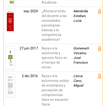
Acuáticas
sep-2024
¿Afecta el estilo
Membrilla
del docente a las
Esteban,
necesidades
Lucía
psicológicas
básicas y la
competencia
académica?
27-jun-2017
Apoyo a la
Domenech
autonomía y
Vizcaino,
ejercicio físico en
José
el tiempo de
Francisco
recreo
2-dic-2016
Apoyo a la
Llorca
autonomia, estilos
Cano,
de enseñanza y
Miguel
percepción de
competencias
clave en eduación
física