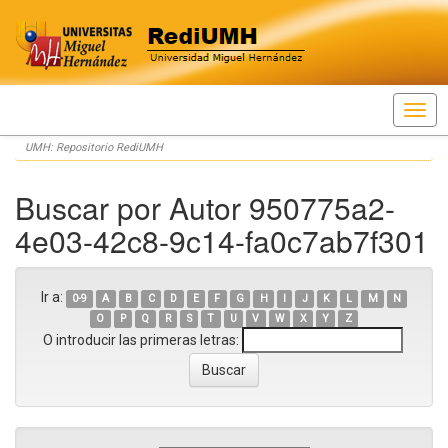
Skip
UMH: Repositorio RediUMH
navigation
Buscar por Autor 950775a2-
4e03-42c8-9c14-fa0c7ab7f301
Ir a:
0-9
A
B
C
D
E
F
G
H
I
J
K
L
M
N
O
P
Q
R
S
T
U
V
W
X
Y
Z
O introducir las primeras letras: