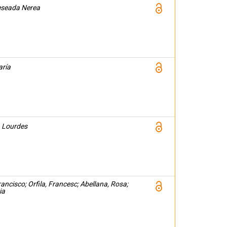
eseada Nerea
aría
, Lourdes
ncisco; Orfila, Francesc; Abellana, Rosa;
ia