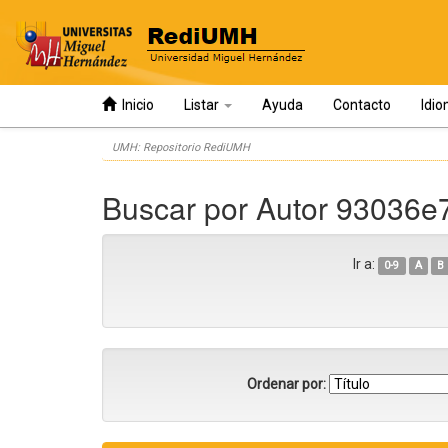
Inicio
Listar
Ayuda
Contacto
Idi
Skip
UMH: Repositorio RediUMH
navigation
Buscar por Autor 93036
Ir a:
0-9
A
B
Ordenar por: