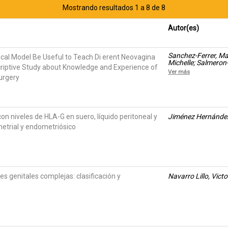
Mostrando resultados 1 a 8 de 8
Autor(es)
Sanchez-Ferrer, Marí
ical Model Be Useful to Teach Di erent Neovagina
Michelle; Salmeron
riptive Study about Knowledge and Experience of
Sánchez del Campo,
Ver más
urgery
on niveles de HLA-G en suero, líquido peritoneal y
Jiménez Hernández
metrial y endometriósico
s genitales complejas: clasificación y
Navarro Lillo, Victo