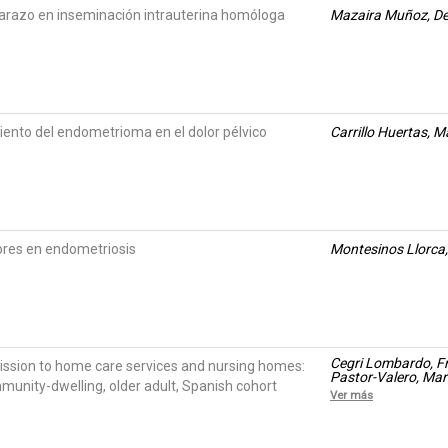
arazo en inseminación intrauterina homóloga
Mazaira Muñoz, D
ento del endometrioma en el dolor pélvico
Carrillo Huertas, M
es en endometriosis
Montesinos Llorca
Cegri Lombardo, Fra
mission to home care services and nursing homes:
Pastor-Valero, Mar
munity-dwelling, older adult, Spanish cohort
Ver más