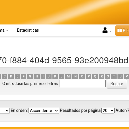
oma
Estadísticas
Bib
e70-f884-404d-9565-93e200948bd
C
D
E
F
G
H
I
J
K
L
M
N
O
P
Q
R
S
T
U
V
O introducir las primeras letras:
En orden:
Resultados por página
Autor/R