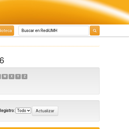
lioteca
6
W
X
Y
Z
egistro: