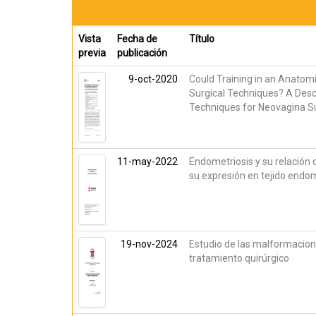
Vista
Fecha de
Título
previa
publicación
9-oct-2020
Could Training in an Anatom
Surgical Techniques? A Desc
Techniques for Neovagina S
11-may-2022
Endometriosis y su relación c
su expresión en tejido endo
19-nov-2024
Estudio de las malformacione
tratamiento quirúrgico