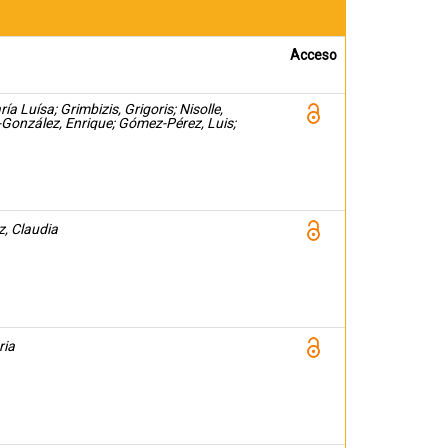
Acceso
a Luísa; Grimbizis, Grigoris; Nisolle,
-González, Enrique; Gómez-Pérez, Luis;
 Francisco; Abellana, Rosa
, Claudia
ria