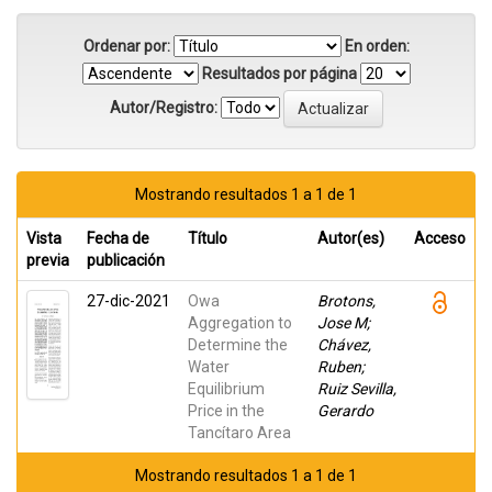
Ordenar por:
En orden:
Resultados por página
Autor/Registro:
Mostrando resultados 1 a 1 de 1
Vista
Fecha de
Título
Autor(es)
Acceso
previa
publicación
27-dic-2021
Owa
Brotons,
Aggregation to
Jose M;
Determine the
Chávez,
Water
Ruben;
Equilibrium
Ruiz Sevilla,
Price in the
Gerardo
Tancítaro Area
Mostrando resultados 1 a 1 de 1