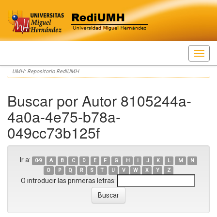
Skip
UMH: Repositorio RediUMH
navigation
Buscar por Autor 8105244a-
4a0a-4e75-b78a-
049cc73b125f
Ir a:
0-9
A
B
C
D
E
F
G
H
I
J
K
L
M
N
O
P
Q
R
S
T
U
V
W
X
Y
Z
O introducir las primeras letras: