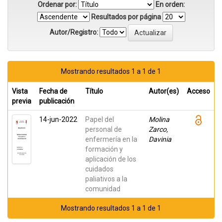
Ordenar por:
En orden:
Resultados por página
Autor/Registro:
Mostrando resultados 1 a 1 de 1
Vista
Fecha de
Título
Autor(es)
Acceso
previa
publicación
14-jun-2022
Papel del
Molina
personal de
Zarco,
enfermería en la
Davinia
formación y
aplicación de los
cuidados
paliativos a la
comunidad
Mostrando resultados 1 a 1 de 1