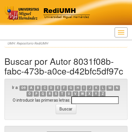
Skip
UMH: Repositorio RediUMH
navigation
Buscar por Autor 8031f08b-
fabc-473b-a0ce-d42bfc5df97c
Ir a:
0-9
A
B
C
D
E
F
G
H
I
J
K
L
M
N
O
P
Q
R
S
T
U
V
W
X
Y
Z
O introducir las primeras letras: