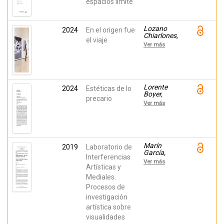
espacios límite
Moreno,
Bernabé;
Lozano
Chiarlones,
Lozano
2024
En el origen fue
Elisa;
Chiarlones,
Villalonga
el viaje
Elisa;
Campos,
Ver más
Lorente
Rocío
Boyer,
Miguel;
Escario
Jover,
Patricia;
Lorente
2024
Estéticas de lo
Gómez
Boyer,
precario
Moreno,
Miguel;
Ver más
Bernabé;
Marín
Villalonga
García,
Campos,
Teresa;
Rocío;
Lozano
Maldonado
Chiarlones,
Gómez,
Elisa;
Marín
2019
Laboratorio de
José; Marín
Maldonado
García,
García,
Interferencias
Gómez,
Teresa;
Teresa
Ver más
José;
Lozano
Artísticas y
Villalonga
Chiarlones,
Mediales.
Campos,
Elisa ; Marín
Rocío;
Procesos de
Sánchez,
Gómez
Eduardo;
investigación
Moreno,
Escario
Bernabé;
artística sobre
Jover,
Maldonado
Patricia;
visualidades
Gómez,
Maldonado