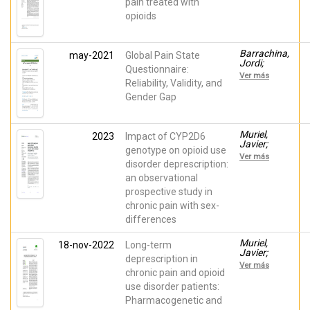
Ana; inda,
pain treated with
maria-del-
opioids
mar;
Margarit,
César;
Ballester,
Barrachina,
may-2021
Global Pain State
Pura;
Jordi;
Questionnaire:
Martínez,
Muriel,
Ver más
Emi;
Javier;
Reliability, Validity, and
Ferrández,
Margarit,
Gender Gap
Guillermina;
César;
Sánchez
Planelles,
Barbié,
Beatriz;
Ángel;
Ballester,
Muriel,
2023
Impact of CYP2D6
Peiró, Ana
Pura;
Javier;
M.
genotype on opioid use
Miguel,
Barrachina,
Ver más
Richart-
Jordi; Del
disorder deprescription:
Martínez;
Barco,
an observational
Cutillas,
Guillermo;
Esperanza;
prospective study in
Carvajal,
Zandonai,
Cristian;
chronic pain with sex-
Thomas;
Escorial,
Peiró, Ana
differences
Mónica;
Margarit,
César;
Muriel,
18-nov-2022
Long-term
Ballester,
Javier;
deprescription in
Pura; Peiró,
Escorial,
Ver más
Ana María
Mónica;
chronic pain and opioid
Margarit,
use disorder patients:
César;
Pharmacogenetic and
Barrachina,