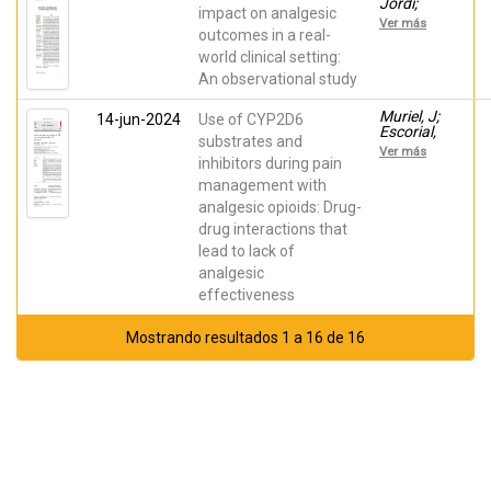
Jordi;
Ángel;
impact on analgesic
Margarit,
Margarit,
Ver más
César;
outcomes in a real-
César;
Andreu,
Peiró, Ana
world clinical setting:
Blanca;
M.
An observational study
Zandonai,
Thomas;
Ballester,
Muriel, J;
14-jun-2024
Use of CYP2D6
Pura;
Escorial,
substrates and
Muriel,
Mónica;
Ver más
Javier;
Carratalá,
inhibitors during pain
Cutillas,
C; Margarit,
management with
Esperanza;
César;
Peiró, Ana
analgesic opioids: Drug-
Barrachina,
Jordi;
drug interactions that
López, A;
lead to lack of
Kringen,
Marianne
analgesic
K; Peiró,
effectiveness
Ana
Mostrando resultados 1 a 16 de 16