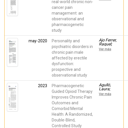
César;
real-world chronic non-
Esperanza;
Muriel,
Morales,
cancer pain
Javier;
Domingo;
management: an
López‑Gil,
Horga,
Santiago;
José F.
observational and
López Gil,
pharmacogenetic
Vicente;
Vara-
study
González,
Amaya;
Ajo Ferrer,
may-2020
Personality and
Planelles,
Raquel;
Beatriz;
psychiatric disorders in
Inda, Maria
Inda, María
Ver más
del Mar;
chronic pain male
del Mar;
Mateu,
Morales,
affected by erectile
Margarita;
Domingo;
dysfunction:
Segura,
Peiró, Ana
Ana;
prospective and
Ballester,
observational study
Pura;
Muriel,
Javier;
Agulló,
2023
Pharmacogenetic
Sellers,
Laura;
Guided Opioid Therapy
Rafael;
Aguado,
Ver más
Ferrández,
Isidro;
Improves Chronic Pain
Guillermina;
Muriel,
Outcomes and
Margarit,
Javier;
César;
Comorbid Mental
Margarit,
Peiró, Ana
César;
Health: A Randomized,
Gómez,
Double-Blind,
Alba;
Escorial,
Controlled Study