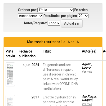
Ordenar por:
En orden:
Resultados por página
Autor/Registro:
Mostrando resultados 1 a 16 de 16
Vista
Fecha de
Título
Autor(es)
A
previa
publicación
Agulló,
4-jun-2024
Epigenetic and sex
Laura;
differences in opioid
Escorial,
Ver más
Mónica;
use disorder in chronic
Orutño,
pain: A real-world study
Samantha;
linked with OPRM1 DNA
Muriel,
Javier;
methylation
Sandoval,
Juan;
Ajo Ferrer,
2017
Erectile dysfunction in
Margarit,
Raquel;
César;
patients with chronic
Segura,
Peiró, Ana
Ver más