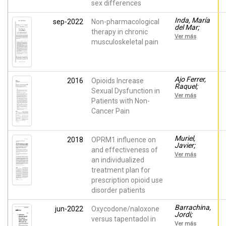
Jordi;
sex differences
Carvajal,
Cristian;
Inda, María
sep-2022
Non-pharmacological
Morales,
del Mar;
Domingo;
therapy in chronic
Margarit,
Peiró, Ana
Ver más
César;
musculoskeletal pain
Vara,
Amaya;
Cutillas,
Esperanza;
Mateu,
Ajo Ferrer,
2016
Opioids Increase
Marga;
Raquel;
Sexual Dysfunction in
Martínez,
Segura,
Ver más
Evan;
Ana; inda,
Patients with Non-
Coves,
maria-del-
Cancer Pain
Miriam;
mar;
Rodríguez,
Planelles,
Jorge;
Beatriz;
Ballester,
Martínez,
Muriel,
2018
OPRM1 influence on
Pura;
Luz;
Javier;
Barrachina,
and effectiveness of
Ferrández,
Margarit,
Jordi;
Ver más
Guillermina;
César;
an individualized
Morales,
Sánchez
Planelles,
Domingo;
treatment plan for
Barbié,
Beatriz;
Peiró, Ana
Ángel;
prescription opioid use
Serralta,
Margarit,
María J.;
disorder patients
César;
Puga,
Peiró, Ana
Carmen;
María
Barrachina,
jun-2022
Oxycodone/naloxone
Inda, María
Jordi;
del Mar;
versus tapentadol in
Margarit,
Cutillas,
Ver más