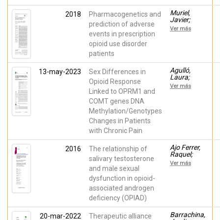
Mónica;
Sánchez,
Muriel,
2018
Pharmacogenetics and
Astrid;
Javier;
Fernández,
prediction of adverse
Margarit,
Alicia;
Ver más
César;
events in prescription
Peiró, Ana
Barrachina,
opioid use disorder
Jordi;
patients
Ballester,
Pura; Flor,
Andrea;
Agulló,
13-may-2023
Sex Differences in
Morales,
Laura;
Opioid Response
Domingo;
Muriel,
Ver más
Horga,
Javier;
Linked to OPRM1 and
José F.;
Margarit,
COMT genes DNA
Fernández,
César;
Eduardo;
Methylation/Genotypes
Escorial,
Peiró, Ana
Mónica;
Changes in Patients
Garcia,
with Chronic Pain
Diana;
Herrero,
María José;
Ajo Ferrer,
2016
The relationship of
Hervás,
Raquel;
salivary testosterone
David;
Segura,
Ver más
Sandoval,
Ana; Mira,
and male sexual
Juan; Peiró,
Laura; inda,
dysfunction in opioid-
Ana
maria-del-
associated androgen
mar;
Alfayate,
deficiency (OPIAD)
Rocío;
Sánchez
Barrachina,
20-mar-2022
Therapeutic alliance
Barbié,