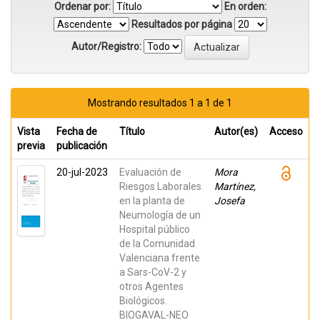
Ordenar por:
En orden:
Resultados por página
Autor/Registro:
Mostrando resultados 1 a 1 de 1
Vista
Fecha de
Título
Autor(es)
Acceso
previa
publicación
20-jul-2023
Evaluación de
Mora
Riesgos Laborales
Martínez,
en la planta de
Josefa
Neumología de un
Hospital público
de la Comunidad
Valenciana frente
a Sars-CoV-2 y
otros Agentes
Biológicos.
BIOGAVAL-NEO