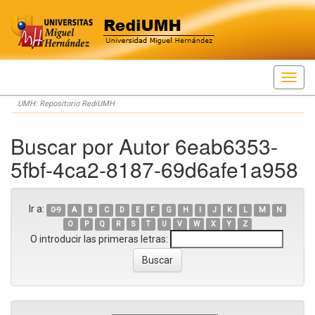
Skip
UMH: Repositorio RediUMH
navigation
Buscar por Autor 6eab6353-
5fbf-4ca2-8187-69d6afe1a958
Ir a:
0-9
A
B
C
D
E
F
G
H
I
J
K
L
M
N
O
P
Q
R
S
T
U
V
W
X
Y
Z
O introducir las primeras letras: