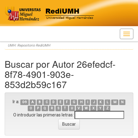
Skip
UMH: Repositorio RediUMH
navigation
Buscar por Autor 26efedcf-
8f78-4901-903e-
853d2b59c167
Ir a:
0-9
A
B
C
D
E
F
G
H
I
J
K
L
M
N
O
P
Q
R
S
T
U
V
W
X
Y
Z
O introducir las primeras letras: