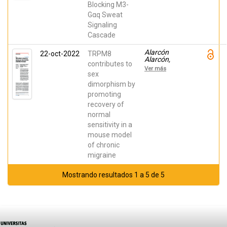
Fernández
Blocking M3-
Ballester,
Gαq Sweat
Gregorio;
ESPINOSA,
Signaling
ANA;
Cascade
Vergassola,
Matteo;
Mastrocola,
Alarcón
22-oct-2022
TRPM8
Elena; Zucchi,
Alarcón,
contributes to
Sara; Ragni,
David;
Ver más
Lorella;
Cabañero,
sex
Mangano,
David; de
dimorphism by
Giorgina
Andrés López,
promoting
Jorge;
Nikolaeva-
recovery of
Koleva,
normal
Magdalena;
Giorgi,
sensitivity in a
Simona;
mouse model
Fernández
Ballester,
of chronic
Gregorio;
migraine
Fernández
Carvajal, Asia;
Ferrer-Montiel,
Mostrando resultados 1 a 5 de 5
Antonio