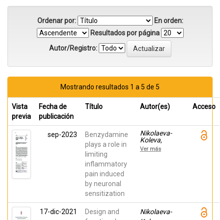
Ordenar por:
En orden:
Resultados por página
Autor/Registro:
Mostrando resultados 1 a 5 de 5
Vista
Fecha de
Título
Autor(es)
Acceso
previa
publicación
Nikolaeva-
sep-2023
Benzydamine
Koleva,
plays a role in
Magdalena;
Ver más
ESPINOSA,
limiting
ANA;
inflammatory
VERGASSOLA,
pain induced
MATTEO;
Polenzani,
by neuronal
Lorenzo;
sensitization
Mangano,
Giorgina;
Ragni, Lorella;
17-dic-2021
Design and
Nikolaeva-
Zucchi, Sara;