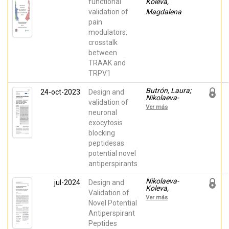
functional
Koleva,
Ferrer-Montiel,
Antonio;
validation of
Magdalena
Devesa Giner,
pain
Isabel
modulators:
crosstalk
between
TRAAK and
TRPV1
Butrón, Laura;
24-oct-2023
Design and
Nikolaeva-
validation of
Koleva,
Ver más
Magdalena;
neuronal
SEMPERE,
exocytosis
ANA ; Rivero,
blocking
Verónica;
Fernández-
peptidesas
Ballester,
potential novel
Gregorio;
Espinosa, Ana;
antiperspirants
VERGASSOLA,
MATTEO;
Nikolaeva-
jul-2024
Design and
Mastrocola,
Koleva,
Elena; Zucchi,
Validation of
Magdalena;
Sara
Ver más
Butron, Laura;
Novel Potential
SEMPERE,
Antiperspirant
ANA ; Rivero,
Peptides
Veronica;