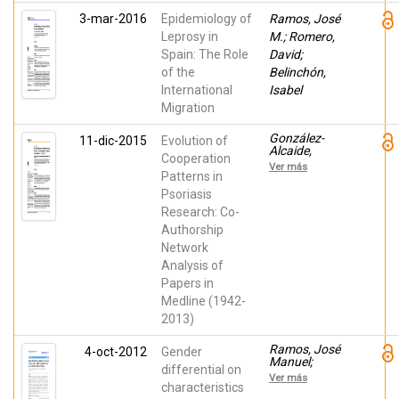
V.; Herrera, E.;
3-mar-2016
Epidemiology of
López
Ramos, José
Estebaranz,
Leprosy in
M.; Romero,
José Luis
Spain: The Role
David;
of the
Belinchón,
International
Isabel
Migration
González-
11-dic-2015
Evolution of
Alcaide,
Cooperation
Gregorio; Park,
Ver más
Jinseo;
Patterns in
Huamaní,
Psoriasis
Charles;
Research: Co-
Belinchón,
Isabel; Ramos,
Authorship
José Manuel
Network
Analysis of
Papers in
Medline (1942-
2013)
Ramos, José
4-oct-2012
Gender
Manuel;
differential on
Martínez-
Ver más
Martín, Miguel;
characteristics