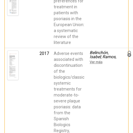
Comellas, M.;
preferences for
Lizán, L.
treatment in
patients with
psoriasis in the
European Union:
a systematic
review of the
literature
Belinchón,
2017
Adverse events
Isabel; Ramos,
associated with
Jose Manuel;
Ver más
Carretero, G.;
discontinuation
Ferrandiz, C.;
of the
Rivera, R.;
biologics/classic
Dauden, E.; De
la Cueva-
systemic
Dobao, P.;
treatments for
Gómez-García,
F. J.; Herrera-
moderate-to-
Ceballos, E.;
severe plaque
Sánchez-
Carazo, J. L.;
psoriasis: data
López
from the
Estebaranz,
Spanish
José Luis;
Alsina, M.;
Biologics
Ferrán, M.;
Registry,
Torrado, R.;