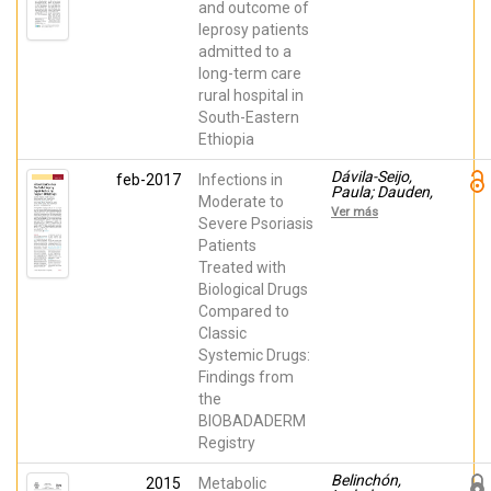
Reyes,
and outcome of
Francisco;
leprosy patients
Lemma,
Deriba;
admitted to a
Belinchón,
long-term care
Isabel;
Gutiérrez, Félix
rural hospital in
South-Eastern
Ethiopia
Dávila-Seijo,
feb-2017
Infections in
Paula; Dauden,
Moderate to
Esteban;
Ver más
Descalzo, M.
Severe Psoriasis
A.; Carretero,
Patients
Gregorio;
Treated with
Carrascosa,
José Manuel;
Biological Drugs
VANACLOCHA,
Compared to
FRANCISCO
JOSE; Gómez
Classic
García,
Systemic Drugs:
Francisco
José; De la
Findings from
Cueva-Dobao,
the
Pablo; Herrera-
BIOBADADERM
Ceballos,
Enrique;
Registry
Belinchón,
Isabel; López
Belinchón,
2015
Metabolic
Estebaranz,