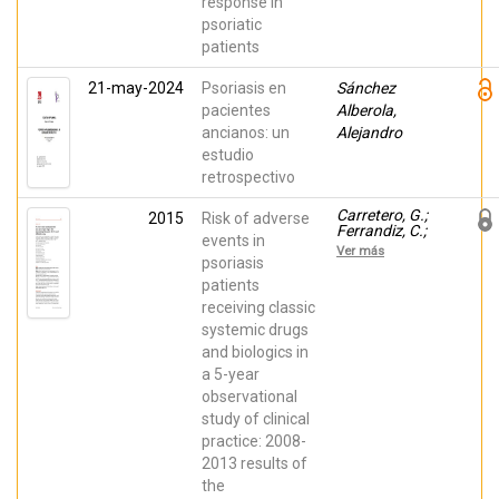
response in
Manuel
psoriatic
patients
21-may-2024
Psoriasis en
Sánchez
pacientes
Alberola,
ancianos: un
Alejandro
estudio
retrospectivo
Carretero, G.;
2015
Risk of adverse
Ferrandiz, C.;
events in
Dauden, E.;
Ver más
Vanaclocha
psoriasis
Sebastián, F.;
patients
Gómez-García,
receiving classic
F. J.; Herrera
Ceballos, E.; De
systemic drugs
la Cueva-
and biologics in
Dobao, P.;
Belinchón,
a 5-year
Isabel;
observational
Sánchez-
Carazo, J. L.;
study of clinical
Alsina-Gibert,
practice: 2008-
M.; López
2013 results of
Estebaranz,
José Luis;
the
Ferrán, M.;