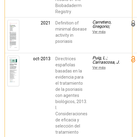
Carazo, J. L.;
Biobadaderm
Alsina, M.;
Registry
López
Estebaranz,
José Luis;
Carretero,
2021
Definition of
Ferrán, M.;
Gregorio;
minimal disease
Peral, F.
Carrascosa, J.
Ver más
M.; Puig, L.;
activity in
Sánchez-
psoriasis
Carazo, José
L.; López-
Ferrer, A.;
Cueva, P.;
Puig, L.;
oct-2013
Directrices
Soria, C.;
Carrascosa, J.
españolas
Rivera, R.;
M.; Carretero,
Ver más
Belinchón,
G.; De la
basadas en la
Isabel; The
Cueva-Dobao,
evidencia para
Psoriasis
P.; Lafuente-
Group of the
el tratamiento
Urrez, R. F.;
Spanish
Belinchón,
de la psoriasis
Academy of
Isabel;
Dermatology,
con agentes
Sánchez-
Venereology
Regaña,
biológicos, 2013.
Manuel;
I.
García-
Bustínduy, M.;
Consideraciones
Ribera, M.;
de eficacia y
Alsina, M.;
selección del
Ferrándiz, C.;
Fonseca, E.;
tratamiento
García-Patos,