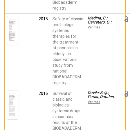
Biobadaderm
Torrado, R.;
Carrascosa, J.
registry
M.; Carazo, C.
Medina, C.;
2015
Safety of classic
Carretero, G.;
and biologic
Ferrandiz, C.;
Ver más
Dauden, E.;
systemic
Vanaclocha, F.;
therapies for
Gómez-García,
the treatment
F. J.; Herrera-
Ceballos, E.; De
of psoriasis in
la Cueva-
elderly: an
Dobao, P.;
Belinchón,
observational
Isabel;
study from
Sánchez-
Carazo, J. L.;
national
Alsina, M.;
BIOBADADERM
López
registry
Estebaranz,
José Luis;
Ferrán, M.;
Dávila-Seijo,
2016
Survival of
Carrascosa, J.
Paula; Dauden,
classic and
M.; Torrado, R.
E.; Carretero,
Ver más
G.; Ferrandiz,
biological
C.;
systemic drugs
Vanaclocha, F.;
in psoriasis:
Gómez-García,
F. J.; Herrera-
results of the
Ceballos, E.; De
BIOBADADERM
la Cueva-