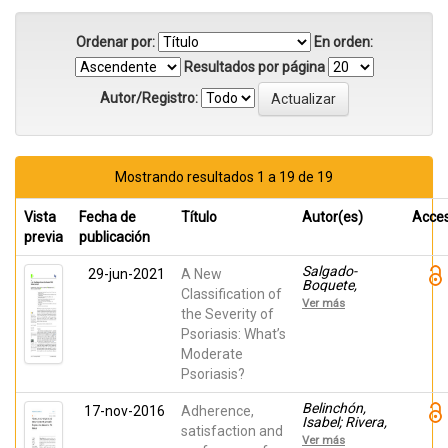
Ordenar por:
En orden:
Resultados por página
Autor/Registro:
Mostrando resultados 1 a 19 de 19
Vista
Fecha de
Título
Autor(es)
Acce
previa
publicación
Salgado-
29-jun-2021
A New
Boquete,
Classification of
Laura;
Ver más
Carrascosa,
the Severity of
José Manuel;
Psoriasis: What’s
Llamas-
Moderate
Velasco, Mar;
Ruiz-Villaverde,
Psoriasis?
Ricardo; de la
Cueva, Pablo;
Belinchón,
17-nov-2016
Adherence,
Belinchón,
Isabel; Rivera,
Isabel
satisfaction and
R.; Blanch, C.;
Ver más