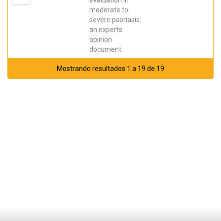
evaluation in
Cantero,
Álvaro;
moderate to
Carrascosa
severe psoriasis:
Carrillo, José
Manuel
an experts
opinion
document
Mostrando resultados 1 a 19 de 19