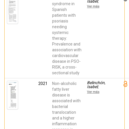
Isabel;
José Luis;
syndrome in
Vanaclocha, F.;
Alsina, Merce;
Ver más
De la Cueva-
Spanish
Sánchez-
Dobao, P.;
Carazo, José
patients with
Coto-Segura,
Luis; Ferrán,
psoriasis
Pablo;
Marta;
Labandeira, J.;
Torrado, Rosa
needing
Herranz, P.;
systemic
Taberner, R.;
Juliá, B.; Cea-
therapy:
Calvo, L.; Puig,
Prevalence and
L.
association with
cardiovascular
disease in PSO-
RISK, a cross-
sectional study
Belinchón,
2021
Non-alcoholic
Isabel;
fatty liver
BELLOT,
Ver más
PABLO;
disease is
Romero-Pérez,
associated with
David; Herraiz,
bacterial
María Isolina;
MARCO,
translocation
FRANCISCO M;
and a higher
Francés,
Rubén; Ramos
inflammation
Rincón, José