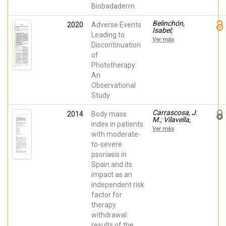
Carrascosa, J.
Biobadaderm
M.
Belinchón,
2020
Adverse Events
Isabel;
Leading to
Sánchez-Pujol,
Ver más
María J.;
Discontinuation
Docampo,
of
Alejandro;
Phototherapy:
Cuesta, Laura;
Schneller-
An
Pavelescu,
Observational
Luca; Ramos
Rincón, José
Study
Manuel
Carrascosa, J.
2014
Body mass
M.; Vilavella,
index in patients
M.; Garcia-
Ver más
Doval, Ignacio;
with moderate-
Carretero,
to-severe
Gregorio;
psoriasis in
Vanaclocha, F.;
Dauden, E.;
Spain and its
Gómez García,
impact as an
Francisco
José; Herrera-
independent risk
Ceballos, E.; De
factor for
la Cueva-
Dobao, P.;
therapy
Belinchón,
withdrawal:
Isabel;
results of the
Sánchez-