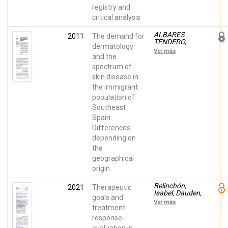
Dobao, P.;
registry and
Belinchón,
critical analysis
Isabel;
Sánchez-
Carazo, J. L.;
ALBARES
2011
The demand for
Alsina, M.;
TENDERO,
dermatology
López
María Pilar;
Ver más
Estebaranz,
Belinchón,
and the
José Luis;
Isabel; Ramos,
spectrum of
Ferrán, M.;
José Manuel;
skin disease in
Torrado, R.;
Sánchez-Payá,
Carrascosa, J.
José; Betlloch,
the immigrant
M.
Isabel
population of
Southeast
Spain.
Differences
depending on
the
geographical
origin
Belinchón,
2021
Therapeutic
Isabel; Dauden,
goals and
Esteban;
Ver más
Ferrándiz,
treatment
Carlos;
response
Gonzalez-