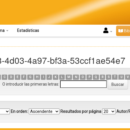
oma
Estadísticas
Bib
f8-4d03-4a97-bf3a-53ccf1ae54e7
C
D
E
F
G
H
I
J
K
L
M
N
O
P
Q
R
S
T
U
V
O introducir las primeras letras:
En orden:
Resultados por página
Autor/R