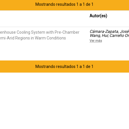
Mostrando resultados 1 a 1 de 1
Autor(es)
Cámara-Zapata, José-
reenhouse Cooling System with Pre-Chamber
Wang, Hui; Carreño Or
Semi-Arid Regions in Warm Conditions
Ver más
Mostrando resultados 1 a 1 de 1