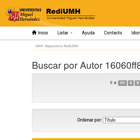
Inicio
Listar
Ayuda
Contacto
Idi
Skip
UMH: Repositorio RediUMH
navigation
Buscar por Autor 16060f
Ir a:
0-9
A
B
Ordenar por: