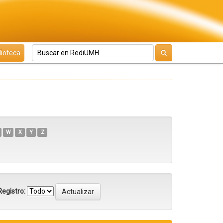
lioteca
W
X
Y
Z
egistro: