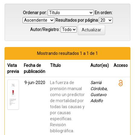
Ordenar por:
En orden:
Resultados por página
Autor/Registro:
Mostrando resultados 1 a 1 de 1
Vista
Fecha de
Título
Autor(es)
Acceso
previa
publicación
9-jun-2020
La fuerza de
Sarriá
prensión manual
Córdoba,
como un predictor
Gustavo
de mortalidad por
Adolfo
todas las causas y
por causas
específicas.
Revisión
bibliográfica.